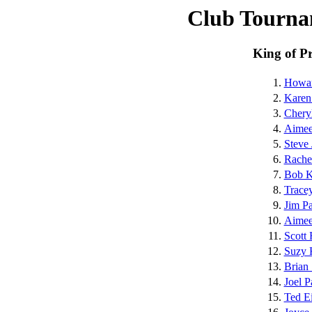
Club Tourna
King of P
1.
Howar
2.
Karen
3.
Chery
4.
Aimee 
5.
Steve 
6.
Rache
7.
Bob K
8.
Tracey
9.
Jim Pa
10.
Aimee
11.
Scott 
12.
Suzy 
13.
Brian
14.
Joel P
15.
Ted E