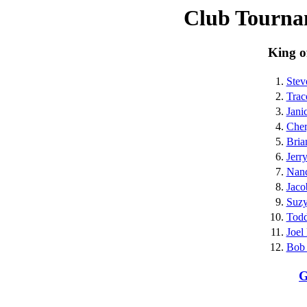
Club Tourna
King o
1.
Stev
2.
Trac
3.
Jani
4.
Cher
5.
Bria
6.
Jerr
7.
Nanc
8.
Jaco
9.
Suz
10.
Todd
11.
Joel
12.
Bob 
G