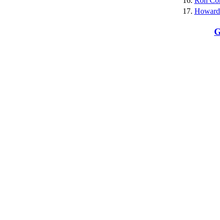
16.
Ron Co
17.
Howard 
G