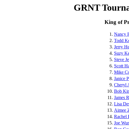
GRNT Tourna
King of P
1.
Nancy R
2.
Todd Ko
3.
Jerry H
4.
Suzy K
5.
Steve J
6.
Scott H
7.
Mike Co
8.
Janice 
9.
Cheryl
10.
Bob Ki
11.
James R
12.
Lisa De
13.
Aimee 
14.
Rachel 
15.
Joe Wu